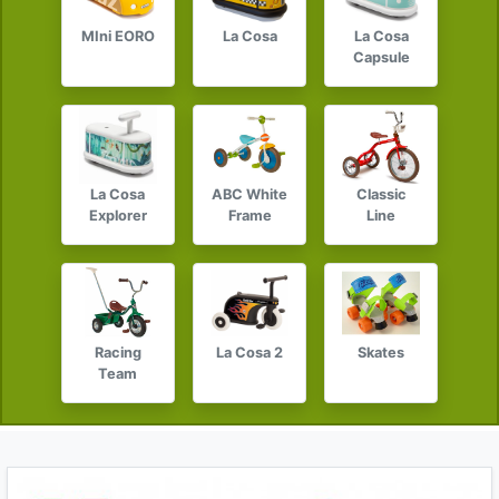
MIni EORO
La Cosa
La Cosa
Capsule
La Cosa
ABC White
Classic
Explorer
Frame
Line
Racing
La Cosa 2
Skates
Team